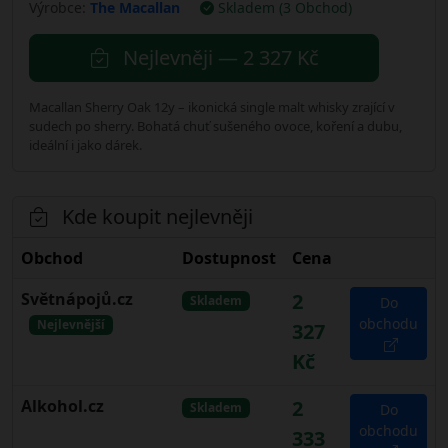
Výrobce:
The Macallan
Skladem (3 Obchod)
Nejlevněji — 2 327 Kč
Macallan Sherry Oak 12y – ikonická single malt whisky zrající v
sudech po sherry. Bohatá chuť sušeného ovoce, koření a dubu,
ideální i jako dárek.
Kde koupit nejlevněji
Obchod
Dostupnost
Cena
Světnápojů.cz
2
Skladem
Do
obchodu
Nejlevnější
327
Kč
Alkohol.cz
2
Skladem
Do
obchodu
333