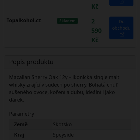
Kč
Topalkohol.cz
2
Skladem
Do
obchodu
590
Kč
Popis produktu
Macallan Sherry Oak 12y – ikonická single malt
whisky zrající v sudech po sherry. Bohatá chuť
sušeného ovoce, koření a dubu, ideální i jako
dárek.
Parametry
Země
Skotsko
Kraj
Speyside