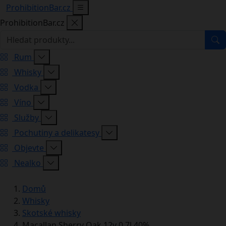
ProhibitionBar.cz
ProhibitionBar.cz
Rum
Whisky
Vodka
Víno
Služby
Pochutiny a delikatesy
Objevte
Nealko
Domů
Whisky
Skotské whisky
Macallan Sherry Oak 12y 0,7l 40%