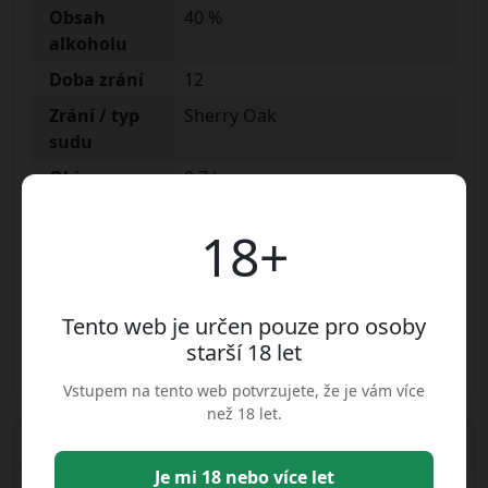
Obsah
40 %
alkoholu
Doba zrání
12
Zrání / typ
Sherry Oak
sudu
Objem
0,7 l
Alk. %
40
18+
Váha
1.4
Balenie
Karton
Země původu
Irsko
Tento web je určen pouze pro osoby
starší 18 let
Druh balení
karton
Vstupem na tento web potvrzujete, že je vám více
než 18 let.
Doplňkové informace
Je mi 18 nebo více let
Kategorie
Skotské whisky