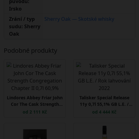
původu:
Irsko
Zrání / typ
Sherry Oak — Skotské whisky
sudu: Sherry
Oak
Podobné produkty
Lindores Abbey Friar John
Talisker Special Release
Cor The Cask Strength
11y 0,7l 55,1% GB L.E. /
Congregation Chapter II
Rok lahvování 2022
od 2 111 Kč
od 4 444 Kč
0,7l 60,9%