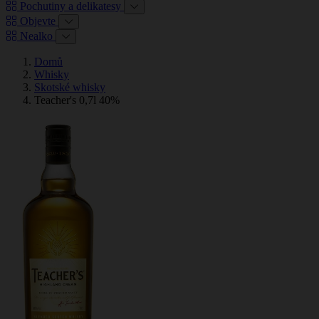
Pochutiny a delikatesy
Objevte
Nealko
Domů
Whisky
Skotské whisky
Teacher's 0,7l 40%