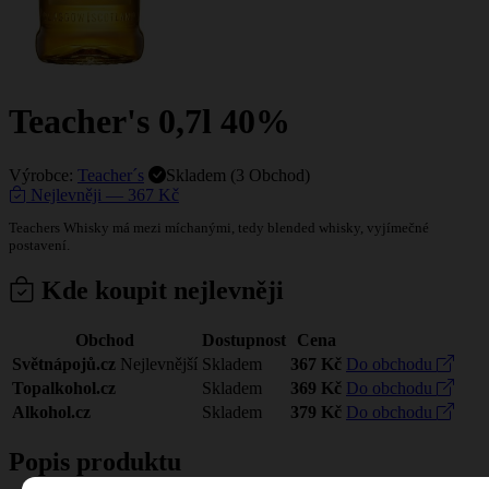
Teacher's 0,7l 40%
Výrobce:
Teacher´s
Skladem (3 Obchod)
Nejlevněji — 367 Kč
Teachers Whisky má mezi míchanými, tedy blended whisky, vyjímečné
postavení.
Kde koupit nejlevněji
Obchod
Dostupnost
Cena
Světnápojů.cz
Nejlevnější
Skladem
367 Kč
Do obchodu
Topalkohol.cz
Skladem
369 Kč
Do obchodu
Alkohol.cz
Skladem
379 Kč
Do obchodu
Popis produktu