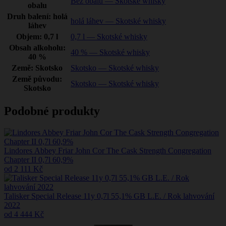
Bez obalu — Skotské whisky
obalu
Druh balení: holá
holá láhev — Skotské whisky
láhev
Objem: 0,7 l
0,7 l — Skotské whisky
Obsah alkoholu:
40 % — Skotské whisky
40 %
Země: Skotsko
Skotsko — Skotské whisky
Země původu:
Skotsko — Skotské whisky
Skotsko
Podobné produkty
Lindores Abbey Friar John Cor The Cask Strength Congregation
Chapter II 0,7l 60,9%
od 2 111 Kč
Talisker Special Release 11y 0,7l 55,1% GB L.E. / Rok lahvování
2022
od 4 444 Kč