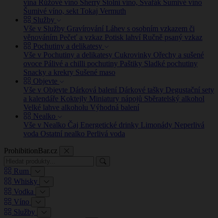
vína
Růžové víno
Sherry
Stolní víno, Svařák
Šumivé víno
Šumivé víno, sekt
Tokaj
Vermuth
Služby
Vše v Služby
Gravírování
Láhev s osobním vzkazem či
věnováním
Pečeť a vzkaz
Potisk lahví
Ručně psaný vzkaz
Pochutiny a delikatesy
Vše v Pochutiny a delikatesy
Cukrovinky
Ořechy a sušené
ovoce
Pálivé a chilli pochutiny
Paštiky
Sladké pochutiny
Snacky a krekry
Sušené maso
Objevte
Vše v Objevte
Dárková balení
Dárkové tašky
Degustační sety
a kalendáře
Koktejly
Miniatury nápojů
Sběratelský alkohol
Velké lahve alkoholu
Výhodná balení
Nealko
Vše v Nealko
Čaj
Energetické drinky
Limonády
Neperlivá
voda
Ostatní nealko
Perlivá voda
ProhibitionBar.cz
Rum
Whisky
Vodka
Víno
Služby