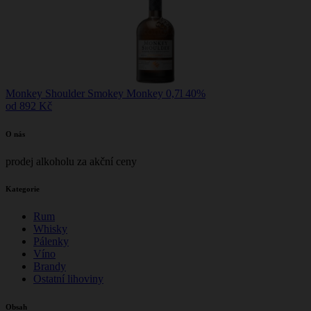
Monkey Shoulder Smokey Monkey 0,7l 40%
od 892 Kč
O nás
prodej alkoholu za akční ceny
Kategorie
Rum
Whisky
Pálenky
Víno
Brandy
Ostatní lihoviny
Obsah