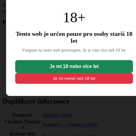
Teachers Whisky má mezi míchanými, tedy blended whisky,
vyjímečné postavení.
18+
Parametry
Tento web je určen pouze pro osoby starší 18
Země
Skotsko
let
Obsah
40 %
alkoholu
Vstupem na tento web potvrzujete, že je vám více než 18 let.
Objem
0,7 l
Alk. %
40
Je mi 18 nebo více let
Váha
1.106
Balenie
Bez obalu
Je mi méně než 18 let
Země původu
Skotsko
Druh balení
holá láhev
Doplňkové informace
Kategorie
Skotské whisky
Výrobce: Teacher
Teacher´s — Skotské whisky
´s
Balenie: Bez