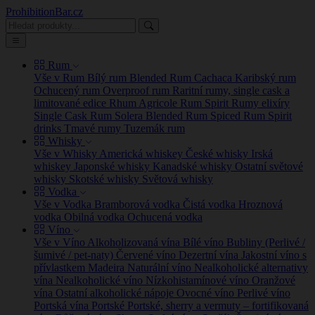
ProhibitionBar.cz
Rum
Vše v Rum
Bílý rum
Blended Rum
Cachaca
Karibský rum
Ochucený rum
Overproof rum
Raritní rumy, single cask a
limitované edice
Rhum Agricole
Rum Spirit
Rumy elixíry
Single Cask Rum
Solera Blended Rum
Spiced Rum
Spirit
drinks
Tmavé rumy
Tuzemák rum
Whisky
Vše v Whisky
Americká whiskey
České whisky
Irská
whiskey
Japonské whisky
Kanadské whisky
Ostatní světové
whisky
Skotské whisky
Světová whisky
Vodka
Vše v Vodka
Bramborová vodka
Čistá vodka
Hroznová
vodka
Obilná vodka
Ochucená vodka
Víno
Vše v Víno
Alkoholizovaná vína
Bílé víno
Bubliny (Perlivé /
šumivé / pet-naty)
Červené víno
Dezertní vína
Jakostní víno s
přívlastkem
Madeira
Naturální víno
Nealkoholické alternativy
vína
Nealkoholické víno
Nízkohistamínové víno
Oranžové
vína
Ostatní alkoholické nápoje
Ovocné víno
Perlivé víno
Portská vína
Portské
Portské, sherry a vermuty – fortifikovaná