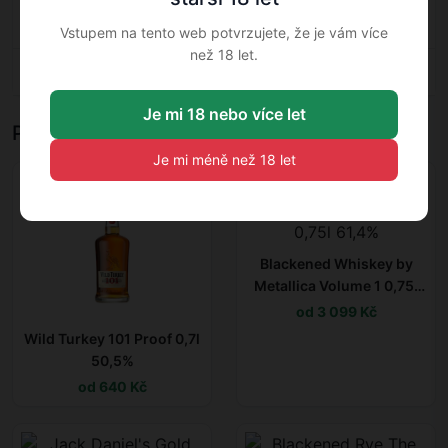
alkoholu: 43.2
43.2 % — Americká whiskey
Vstupem na tento web potvrzujete, že je vám více
%
než 18 let.
Země: USA
USA — Americká whiskey
Je mi 18 nebo více let
Podobné produkty
Je mi méně než 18 let
Blackened Whiskey by
Metallica Volume 1 0,75l
61,4%
od 3 099 Kč
Wild Turkey 101 Proof 0,7l
50,5%
od 640 Kč