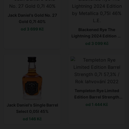
Jack Daniel's Gold No. 27
Gold 0,7l 40%
od 3 699 Kč
Blackened Rye The
Lightning 2024 Edition by
Metallica 0,75l 46% L.E.
od 3 099 Kč
Templeton Rye Limited
Edition Barrel Strength
0,7l 57,3% / Rok lahvování
od 1 444 Kč
Jack Daniel's Single Barrel
2022
Select 0,05l 45%
od 146 Kč