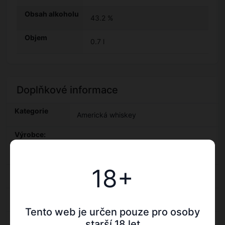
Obsah alkoholu
43.2 %
Objem
0.7 l
Doplňkové informace
Kategorie
Americká whiskey
Výrobce:
Woodford
Woodford Reserve — Americká whiskey
Reserve
18+
Kraj: Kentucky
Kentucky — Americká whiskey
Objem: 0.7 l
0.7 l — Americká whiskey
Tento web je určen pouze pro osoby
Obsah
starší 18 let