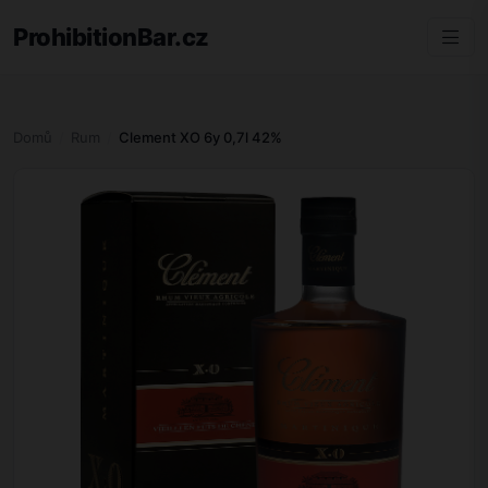
ProhibitionBar.cz
Domů
Rum
Clement XO 6y 0,7l 42%