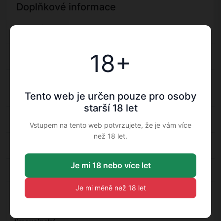
Doplňkové informace
Kategorie
Rum
Výrobce:
18+
Clement — Rum
Clement
Balení
obsahuje:
Karton — Rum
Tento web je určen pouze pro osoby
Karton
starší 18 let
Classification /
XO — Rum
Druh: XO
Vstupem na tento web potvrzujete, že je vám více
než 18 let.
Obsah
42 % — Rum
alkoholu: 42 %
Je mi 18 nebo více let
Země: Martinik
Martinik — Rum
Je mi méně než 18 let
Zrání / typ
sudu:
Francouzské
Francouzské limousinské duby — Rum