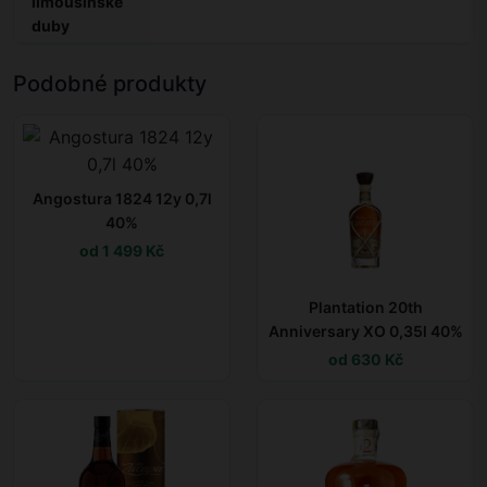
limousinské
duby
Podobné produkty
Angostura 1824 12y 0,7l
40%
od 1 499 Kč
Plantation 20th
Anniversary XO 0,35l 40%
od 630 Kč