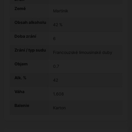
Země
Martinik
Obsah alkoholu
42 %
Doba zrání
6
Zrání / typ sudu
Francouzské limousinské duby
Objem
0.7
Alk. %
42
Váha
1.608
Balenie
Karton