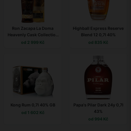
Ron Zacapa La Doma
Highball Express Reserve
Heavenly Cask Collection
Blend 12 0,7l 40%
0,7l 40% L.E. Tuba / Rok
od 2 999 Kč
od 835 Kč
lahvování 2020
Kong Rum 0,7l 40% GB
Papa's Pilar Dark 24y 0,7l
43%
od 1 602 Kč
od 994 Kč