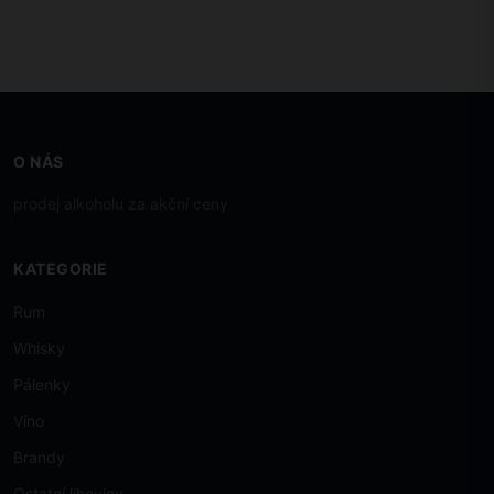
O NÁS
prodej alkoholu za akční ceny
KATEGORIE
Rum
Whisky
Pálenky
Víno
Brandy
Ostatní lihoviny