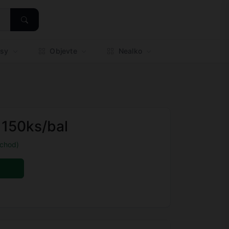
esy
Objevte
Nealko
 150ks/bal
chod)