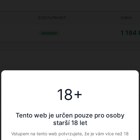
DOSTUPNOST
CENA
1 184 
Skladem
18+
Tento web je určen pouze pro osoby
starší 18 let
Mletá káva
Vstupem na tento web potvrzujete, že je vám více než 18