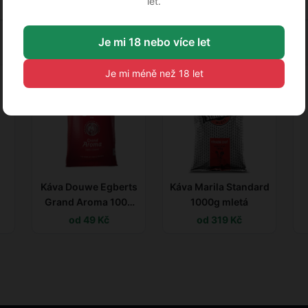
let.
Caffe New York — Mletá káva
Je mi 18 nebo více let
Je mi méně než 18 let
Káva Douwe Egberts
Káva Marila Standard
Grand Aroma 100g
1000g mletá
mletá
od 49 Kč
od 319 Kč