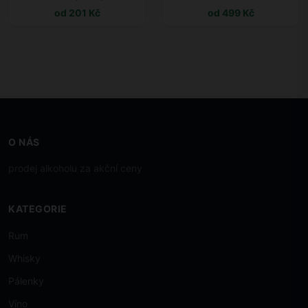
od 201 Kč
od 499 Kč
O NÁS
prodej alkoholu za akční ceny
KATEGORIE
Rum
Whisky
Pálenky
Víno