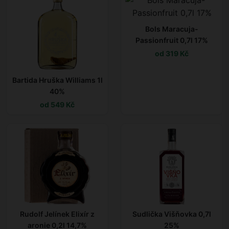
Bols Maracuja-
Passionfruit 0,7l 17%
od 319 Kč
Bartida Hruška Williams 1l
40%
od 549 Kč
Rudolf Jelínek Elixír z
Sudlička Višňovka 0,7l
aronie 0,2l 14,7%
25%