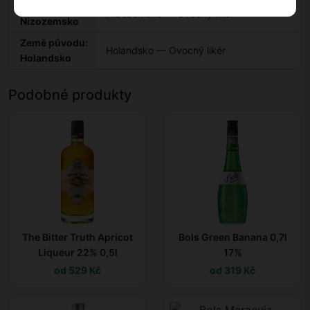
Země:
Nizozemsko — Ovocný likér
Nizozemsko
Země původu:
Holandsko — Ovocný likér
Holandsko
Podobné produkty
The Bitter Truth Apricot
Bols Green Banana 0,7l
Liqueur 22% 0,5l
17%
od 529 Kč
od 319 Kč