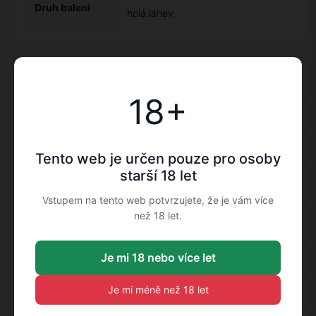
Druh balení
holá láhev
Doplňkové informace
18+
Kategorie
Ovocný likér
Výrobce: Bols
Bols — Ovocný likér
Tento web je určen pouze pro osoby
starší 18 let
Balenie: Bez
Bez obalu — Ovocný likér
obalu
Vstupem na tento web potvrzujete, že je vám více
Druh balení:
než 18 let.
holá láhev — Ovocný likér
holá láhev
Objem: 0,7 l
Je mi 18 nebo více let
0,7 l — Ovocný likér
Obsah
Je mi méně než 18 let
17 % — Ovocný likér
alkoholu: 17 %