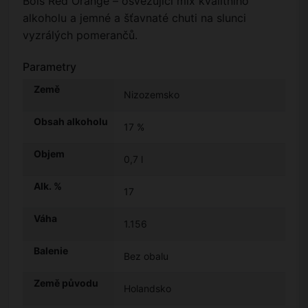
Bols Red Orange – osvěžující mix kvalitního
alkoholu a jemné a šťavnaté chuti na slunci
vyzrálých pomerančů.
Parametry
Země
Nizozemsko
Obsah alkoholu
17 %
Objem
0,7 l
Alk. %
17
Váha
1.156
Balenie
Bez obalu
Země původu
Holandsko