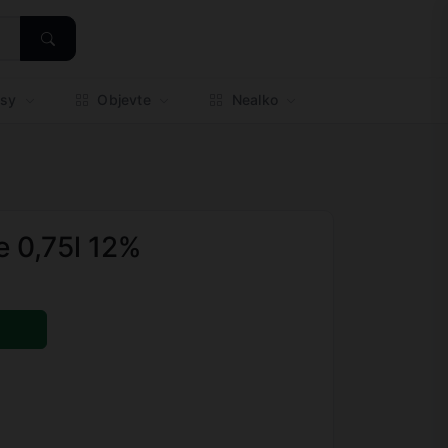
esy
Objevte
Nealko
e 0,75l 12%