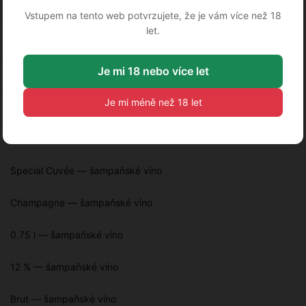
Vstupem na tento web potvrzujete, že je vám více než 18
let.
Je mi 18 nebo více let
šampaňské víno
Je mi méně než 18 let
Bollinger — šampaňské víno
bílá — šampaňské víno
Special Cuvée — šampaňské víno
Champagne — šampaňské víno
0.75 l — šampaňské víno
12 % — šampaňské víno
Brut — šampaňské víno