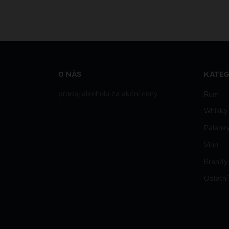
O NÁS
KATEG
prodej alkoholu za akční ceny
Rum
Whisky
Pálenk
Víno
Brandy
Ostatní