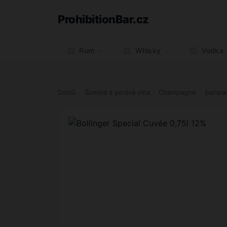
ProhibitionBar.cz
Rum
Whisky
Vodka
Domů
Šumivá a perlivá vína
Champagne
šampaň