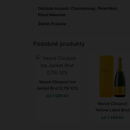
Odrůda hroznů: Chardonnay, Pinot Noir,
Pinot Meunier
Země: Francie
Podobné produkty
Veuve Clicquot Ice
Jacket Brut 0,75l 12%
od 1 599 Kč
Veuve Clicquot
Yellow Label Brut
0,75l 12,5% GB
od 1 399 Kč