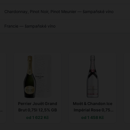
Chardonnay, Pinot Noir, Pinot Meunier — šampaňské víno
Francie — šampaňské víno
Perrier Jouët Grand
Moët & Chandon Ice
Brut 0,75l 12,5% GB
Impérial Rose 0,75l
12,5%
od 1 622 Kč
od 1 458 Kč