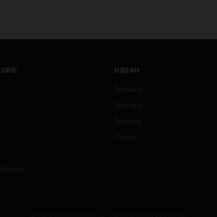
ORIE
OBSAH
Produkty
Srovnání
y
Recenze
Články
 lihoviny
© 2026 ProhibitionBar.cz. Všechna práva vyhrazena.