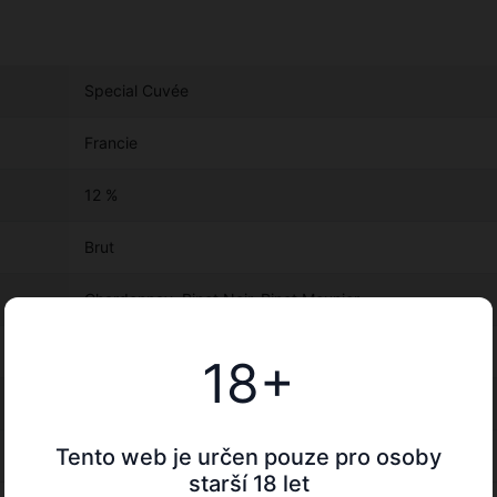
Special Cuvée
Francie
12 %
Brut
Chardonnay, Pinot Noir, Pinot Meunier
bílá
18+
Champagne
Tento web je určen pouze pro osoby
0.75 l
starší 18 let